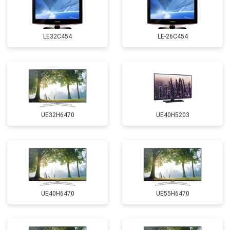
LE32C454
LE-26C454
UE32H6470
UE40H5203
UE40H6470
UE55H6470