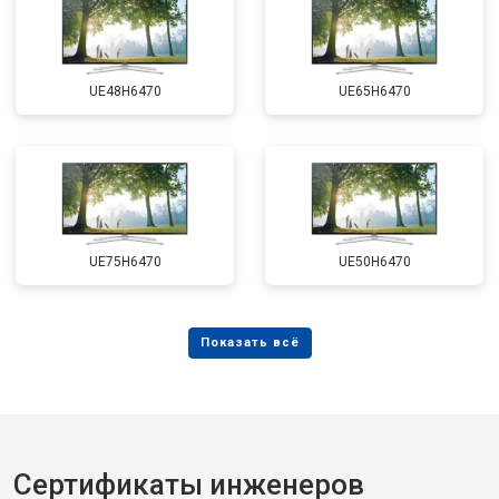
UE48H6470
UE65H6470
UE75H6470
UE50H6470
Сертификаты инженеров