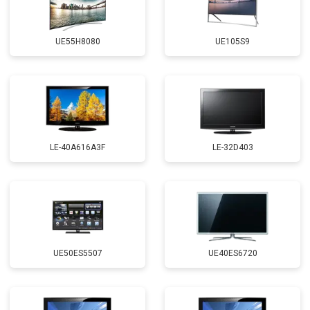
UE55H8080
UE105S9
LE-40A616A3F
LE-32D403
UE50ES5507
UE40ES6720