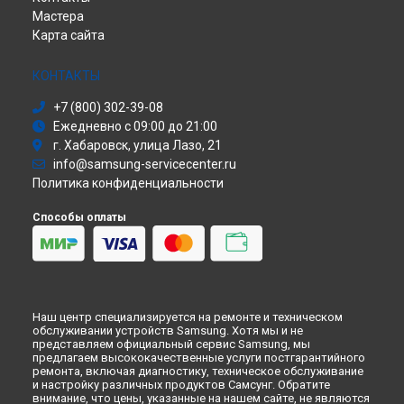
Мастера
Сабвуфер
Ремонт телевизора UE43N5300A Samsung в
Ульяновске
Карта сайта
Холодильник
Ремонт телевизора UE43N5300A Samsung в
Кирове
Сушильная машина
Ремонт телевизора UE43N5300A Samsung в
Москве
Моноблок
КОНТАКТЫ
Ремонт телевизора UE43N5300A Samsung в
Санкт-
Стиральная машина
Петербурге
+7 (800) 302-39-08
Атс
Ежедневно с 09:00 до 21:00
Смарт-часы
г. Хабаровск, улица Лазо, 21
Варочная панель
info@samsung-servicecenter.ru
Посудомоечная машина
Политика конфиденциальности
Морозильная камера
Микроволновая печь
Способы оплаты
Кондиционер
Духовой шкаф
Вытяжка
VR очки
Наш центр специализируется на ремонте и техническом
обслуживании устройств Samsung. Хотя мы и не
представляем официальный сервис Samsung, мы
предлагаем высококачественные услуги постгарантийного
ремонта, включая диагностику, техническое обслуживание
и настройку различных продуктов Самсунг. Обратите
внимание, что цены, указанные на нашем сайте, не являются