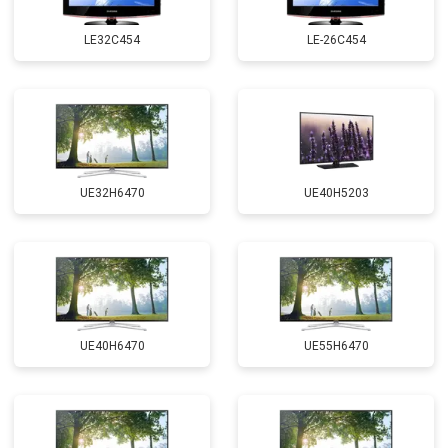
LE32C454
LE-26C454
UE32H6470
UE40H5203
UE40H6470
UE55H6470