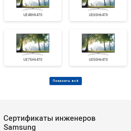
UE48H6470
UE65H6470
UE75H6470
UE50H6470
Сертификаты инженеров
Samsung