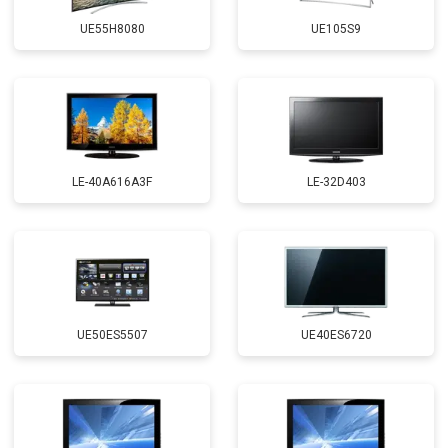
UE55H8080
UE105S9
LE-40A616A3F
LE-32D403
UE50ES5507
UE40ES6720