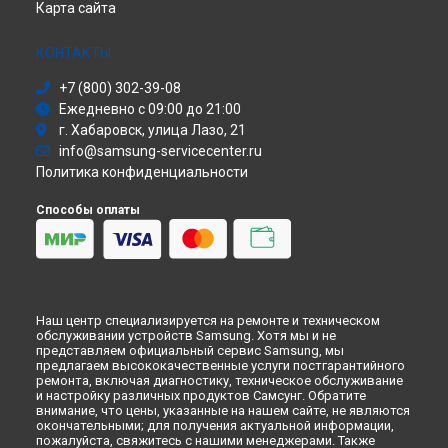
Карта сайта
Холодильник
Ремонт телевизора UE26EH4030 Samsung в
Кирове
Сушильная машина
Ремонт телевизора UE26EH4030 Samsung в
Москве
Моноблок
КОНТАКТЫ
Ремонт телевизора UE26EH4030 Samsung в
Санкт-
Стиральная машина
Петербурге
+7 (800) 302-39-08
Атс
Ежедневно с 09:00 до 21:00
Смарт-часы
г. Хабаровск, улица Лазо, 21
Варочная панель
info@samsung-servicecenter.ru
Посудомоечная машина
Политика конфиденциальности
Морозильная камера
Микроволновая печь
Способы оплаты
Кондиционер
Духовой шкаф
Вытяжка
VR очки
Наш центр специализируется на ремонте и техническом
обслуживании устройств Samsung. Хотя мы и не
представляем официальный сервис Samsung, мы
предлагаем высококачественные услуги постгарантийного
ремонта, включая диагностику, техническое обслуживание
и настройку различных продуктов Самсунг. Обратите
внимание, что цены, указанные на нашем сайте, не являются
окончательными; для получения актуальной информации,
пожалуйста, свяжитесь с нашими менеджерами. Также