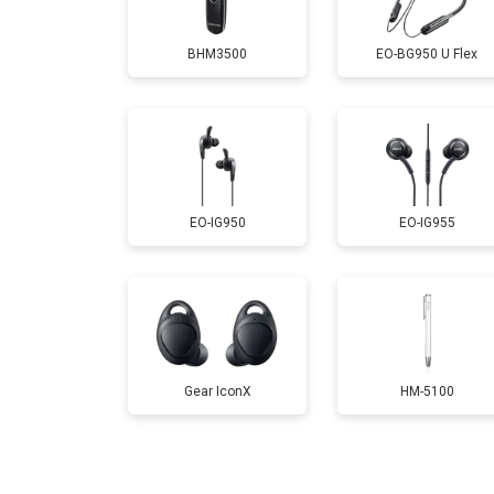
BHM3500
EO-BG950 U Flex
EO-IG950
EO-IG955
Gear IconX
HM-5100