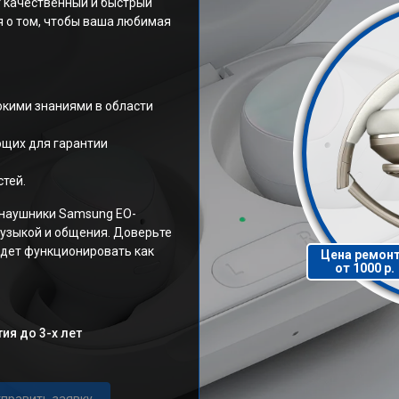
 качественный и быстрый
я о том, чтобы ваша любимая
кими знаниями в области
щих для гарантии
тей.
 наушники Samsung EO-
музыкой и общения. Доверьте
удет функционировать как
Цена ремон
от 1000 р.
ия до 3-х лет