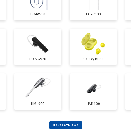
EO-IA510
EO-IC500
EO-MG920
Galaxy Buds
HM1000
HM1100