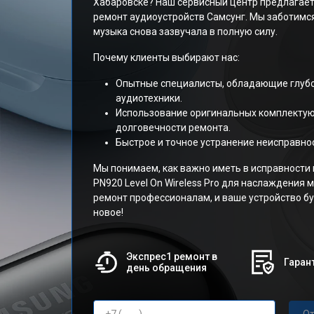
Хабаровске? Наш сервисный центр предлагает
ремонт аудиоустройств Самсунг. Мы заботимс
музыка снова зазвучала в полную силу.
Почему клиенты выбирают нас:
Опытные специалисты, обладающие глубо
аудиотехники.
Использование оригинальных комплектую
долговечности ремонта.
Быстрое и точное устранение неисправнос
Мы понимаем, как важно иметь в исправности
PN920 Level On Wireless Pro для наслаждения 
ремонт профессионалам, и ваше устройство б
новое!
Экспрес1 ремонт в
Гарант
день обращения