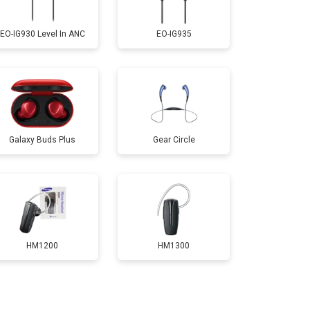
EO-IG930 Level In ANC
EO-IG935
Galaxy Buds Plus
Gear Circle
HM1200
HM1300