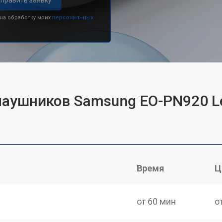
править заявку
 на обработку моих
персональных
наушников Samsung EO-PN920 Lev
Время
Ц
от 60 мин
о