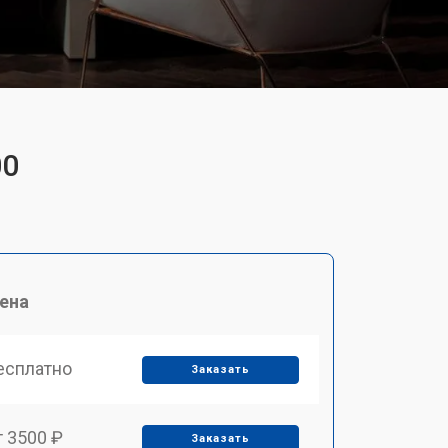
00
ена
есплатно
Заказать
т 3500 ₽
Заказать