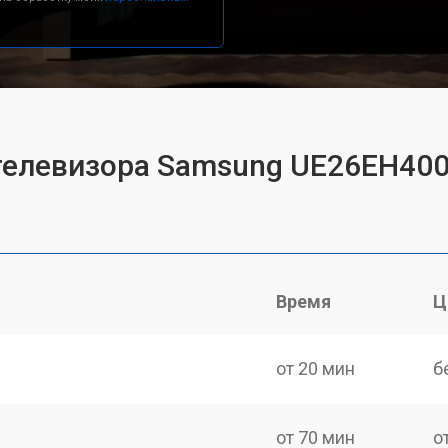
 телевизора Samsung UE26EH40
Время
Ц
от 20 мин
б
от 70 мин
о