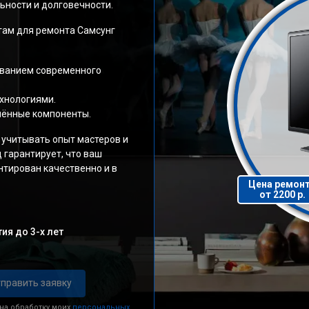
ности и долговечности.
ам для ремонта Самсунг
ованием современного
хнологиями.
нённые компоненты.
 учитывать опыт мастеров и
 гарантирует, что ваш
тирован качественно и в
Цена ремон
от 2200 р.
ия до 3-х лет
править заявку
 на обработку моих
персональных