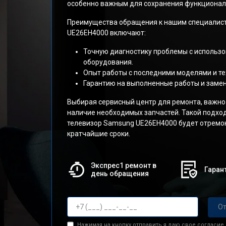
особенно важным для сохранения функциональ
Преимущества обращения к нашим специалист
UE26EH4000 включают:
Точную диагностику проблемы с использ
оборудования.
Опыт работы с последними моделями и те
Гарантию на выполненные работы и заме
Выбирая сервисный центр для ремонта, важно
наличие необходимых запчастей. Такой подход
телевизор Samsung UE26EH4000 будет отремон
кратчайшие сроки.
Экспрес1 ремонт в
Гарант
день обращения
От
Нажимая на кнопку отправить я даю свое согласие