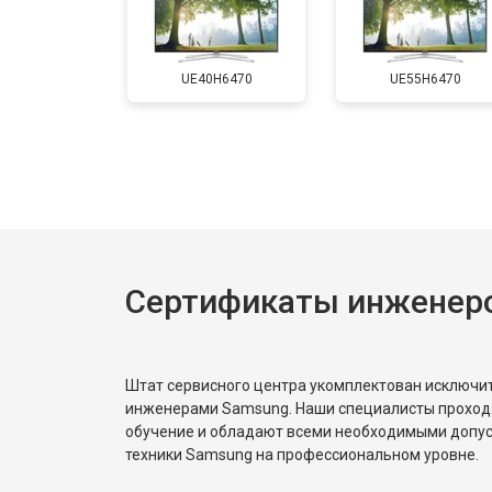
Замена матрицы
UE40H6470
UE55H6470
Прошивка
Замена трансформаторов подсветк
Сертификаты инженер
Штат сервисного центра укомплектован исключ
инженерами Samsung. Наши специалисты проход
обучение и обладают всеми необходимыми допу
техники Samsung на профессиональном уровне.