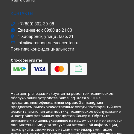
Карта сайта
Холодильник
Ремонт фотоаппарата WB800F Samsung в
Москве
Сушильная машина
Ремонт фотоаппарата WB800F Samsung в
Санкт-
Моноблок
КОНТАКТЫ
Петербурге
Стиральная машина
+7 (800) 302-39-08
Атс
Ежедневно с 09:00 до 21:00
Смарт-часы
г. Хабаровск, улица Лазо, 21
Варочная панель
info@samsung-servicecenter.ru
Посудомоечная машина
Политика конфиденциальности
Морозильная камера
Микроволновая печь
Способы оплаты
Кондиционер
Духовой шкаф
Вытяжка
VR очки
Наш центр специализируется на ремонте и техническом
обслуживании устройств Samsung. Хотя мы и не
представляем официальный сервис Samsung, мы
предлагаем высококачественные услуги постгарантийного
ремонта, включая диагностику, техническое обслуживание
и настройку различных продуктов Самсунг. Обратите
внимание, что цены, указанные на нашем сайте, не являются
окончательными; для получения актуальной информации,
пожалуйста, свяжитесь с нашими менеджерами. Также
стоит отметить, что торговая марка Samsung, упоминаемая