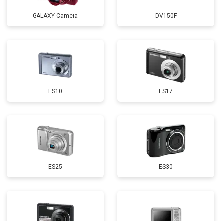
GALAXY Camera
DV150F
ES10
ES17
ES25
ES30