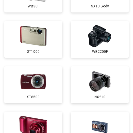
WB35F
NX10 Body
ST1000
WB2200F
ST6500
NX210