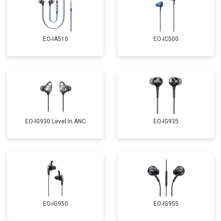
EO-IA510
EO-IC500
EO-IG930 Level In ANC
EO-IG935
EO-IG950
EO-IG955