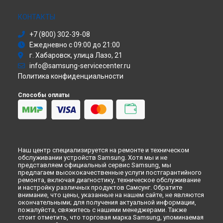
Ремонт проектора SP-M255 Samsung в
Санкт-Петербурге
Сушильная машина
Моноблок
КОНТАКТЫ
Стиральная машина
+7 (800) 302-39-08
Атс
Ежедневно с 09:00 до 21:00
Смарт-часы
г. Хабаровск, улица Лазо, 21
Варочная панель
info@samsung-servicecenter.ru
Посудомоечная машина
Политика конфиденциальности
Морозильная камера
Микроволновая печь
Способы оплаты
Кондиционер
Духовой шкаф
Вытяжка
VR очки
Наш центр специализируется на ремонте и техническом
обслуживании устройств Samsung. Хотя мы и не
представляем официальный сервис Samsung, мы
предлагаем высококачественные услуги постгарантийного
ремонта, включая диагностику, техническое обслуживание
и настройку различных продуктов Самсунг. Обратите
внимание, что цены, указанные на нашем сайте, не являются
окончательными; для получения актуальной информации,
пожалуйста, свяжитесь с нашими менеджерами. Также
стоит отметить, что торговая марка Samsung, упоминаемая