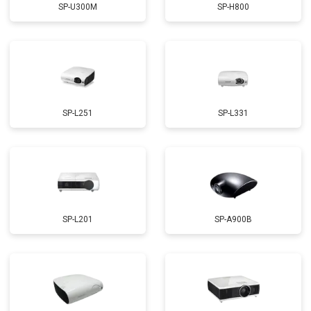
SP-U300M
SP-H800
SP-L251
SP-L331
SP-L201
SP-A900B