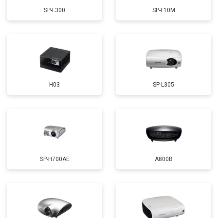
SP-L300
SP-F10M
H03
SP-L305
SP-H700AE
A800B