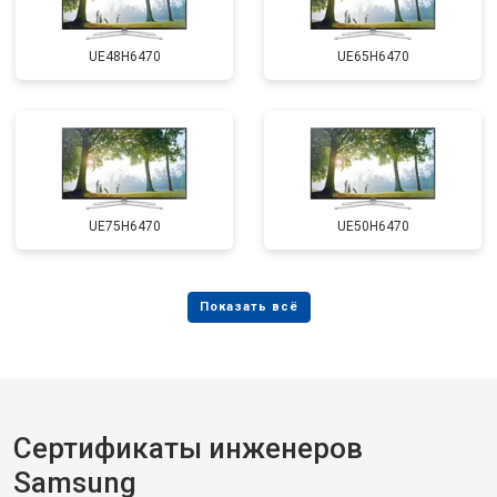
UE48H6470
UE65H6470
UE75H6470
UE50H6470
Сертификаты инженеров
Samsung