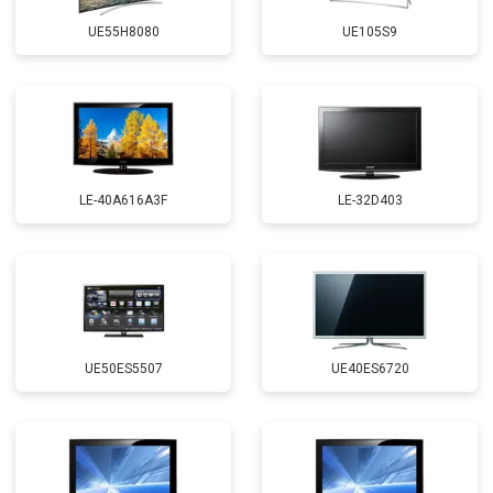
UE55H8080
UE105S9
LE-40A616A3F
LE-32D403
UE50ES5507
UE40ES6720