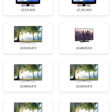
LE32C454
LE-26C454
UE32H6470
UE40H5203
UE40H6470
UE55H6470