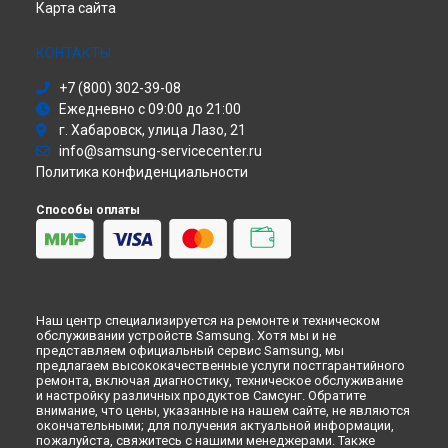
Карта сайта
Холодильник
Ремонт телевизора UE-46D5700 Samsung в
Кирове
Сушильная машина
Ремонт телевизора UE-46D5700 Samsung в
Москве
Моноблок
КОНТАКТЫ
Ремонт телевизора UE-46D5700 Samsung в
Санкт-
Стиральная машина
Петербурге
+7 (800) 302-39-08
Атс
Ежедневно с 09:00 до 21:00
Смарт-часы
г. Хабаровск, улица Лазо, 21
Варочная панель
info@samsung-servicecenter.ru
Посудомоечная машина
Политика конфиденциальности
Морозильная камера
Микроволновая печь
Способы оплаты
Кондиционер
Духовой шкаф
Вытяжка
VR очки
Наш центр специализируется на ремонте и техническом
обслуживании устройств Samsung. Хотя мы и не
представляем официальный сервис Samsung, мы
предлагаем высококачественные услуги постгарантийного
ремонта, включая диагностику, техническое обслуживание
и настройку различных продуктов Самсунг. Обратите
внимание, что цены, указанные на нашем сайте, не являются
окончательными; для получения актуальной информации,
пожалуйста, свяжитесь с нашими менеджерами. Также