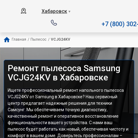
Наш сервисный центр спец
Хабаровск
▼
+7 (800) 302
Главная
/
Пылесос
/
VCJG24KV
Ремонт пылесоса Samsung
VCJG24KV в Хабаровске
Ищете профессиональный ремонт напольного пылесоса
VCJG24KV от Samsung в Хабаровске? Наш сервисный
центр предлагает надежные решения для техники
Самсунг. Мы обеспечиваем точную диагностику,
качественный ремонт и оперативное восстановление
функциональности вашего устройства. С нами ваш
пылесос будет работать как новый, обеспечивая чистоту и
комфорт в вашем доме. Доверьтесь профессионалам –