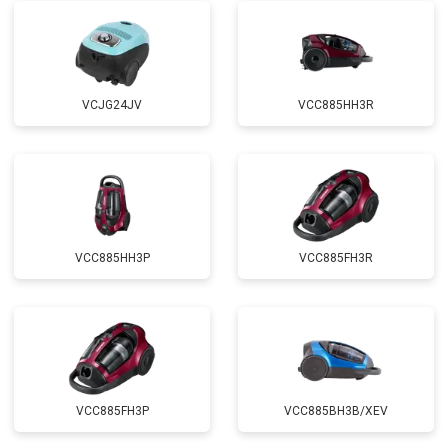
VCJG24JV
VCC885HH3R
VCC885HH3P
VCC885FH3R
VCC885FH3P
VCC885BH3B/XEV