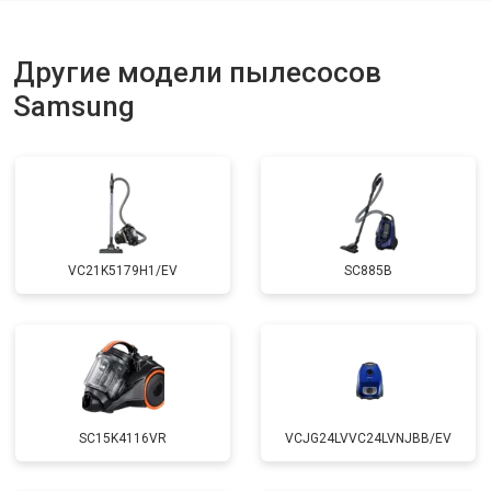
Другие модели пылесосов
Samsung
VC21K5179H1/EV
SC885B
SC15K4116VR
VCJG24LVVC24LVNJBB/EV