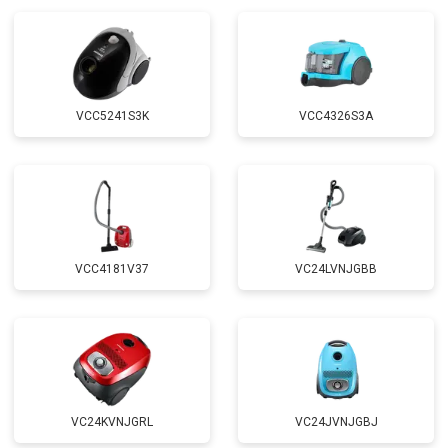
VCC5241S3K
VCC4326S3A
VCC4181V37
VC24LVNJGBB
VC24KVNJGRL
VC24JVNJGBJ