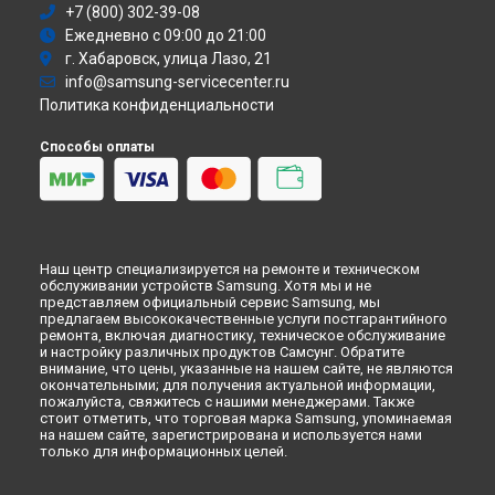
+7 (800) 302-39-08
Атс
Ежедневно с 09:00 до 21:00
Смарт-часы
г. Хабаровск, улица Лазо, 21
Варочная панель
info@samsung-servicecenter.ru
Посудомоечная машина
Политика конфиденциальности
Морозильная камера
Микроволновая печь
Способы оплаты
Кондиционер
Духовой шкаф
Вытяжка
VR очки
Наш центр специализируется на ремонте и техническом
обслуживании устройств Samsung. Хотя мы и не
представляем официальный сервис Samsung, мы
предлагаем высококачественные услуги постгарантийного
ремонта, включая диагностику, техническое обслуживание
и настройку различных продуктов Самсунг. Обратите
внимание, что цены, указанные на нашем сайте, не являются
окончательными; для получения актуальной информации,
пожалуйста, свяжитесь с нашими менеджерами. Также
стоит отметить, что торговая марка Samsung, упоминаемая
на нашем сайте, зарегистрирована и используется нами
только для информационных целей.