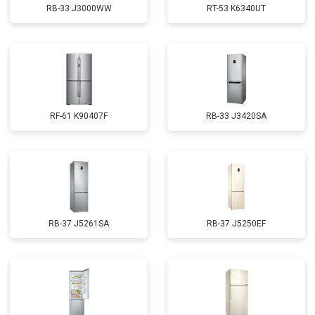
RB-33 J3000WW
RT-53 K6340UT
RF-61 K90407F
RB-33 J3420SA
RB-37 J5261SA
RB-37 J5250EF