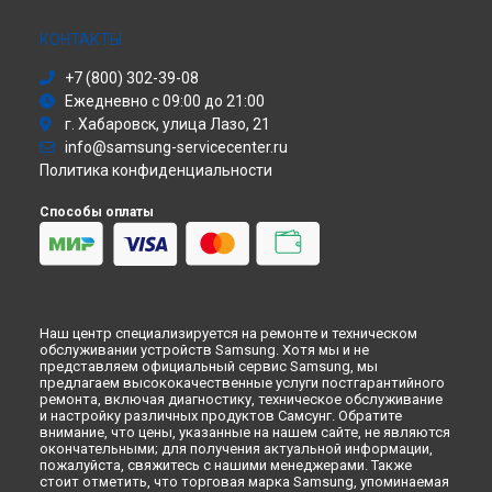
Ремонт холодильника RL-53 GTBVB Samsung в
Перми
Сушильная машина
Ремонт холодильника RL-53 GTBVB Samsung в
Ульяновске
Моноблок
КОНТАКТЫ
Ремонт холодильника RL-53 GTBVB Samsung в
Кирове
Стиральная машина
Ремонт холодильника RL-53 GTBVB Samsung в
+7 (800) 302-39-08
Москве
Атс
Ежедневно с 09:00 до 21:00
Ремонт холодильника RL-53 GTBVB Samsung в
Санкт-
Смарт-часы
Петербурге
г. Хабаровск, улица Лазо, 21
Варочная панель
info@samsung-servicecenter.ru
Посудомоечная машина
Политика конфиденциальности
Морозильная камера
Микроволновая печь
Способы оплаты
Кондиционер
Духовой шкаф
Вытяжка
VR очки
Наш центр специализируется на ремонте и техническом
обслуживании устройств Samsung. Хотя мы и не
представляем официальный сервис Samsung, мы
предлагаем высококачественные услуги постгарантийного
ремонта, включая диагностику, техническое обслуживание
и настройку различных продуктов Самсунг. Обратите
внимание, что цены, указанные на нашем сайте, не являются
окончательными; для получения актуальной информации,
пожалуйста, свяжитесь с нашими менеджерами. Также
стоит отметить, что торговая марка Samsung, упоминаемая