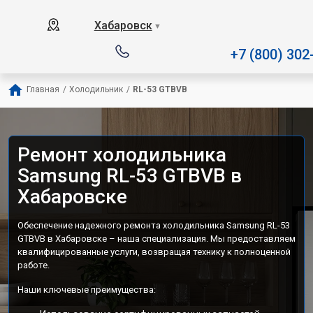
Наш сервисный центр специализируется на
Хабаровск
▼
+7 (800) 302
Главная
/
Холодильник
/
RL-53 GTBVB
Ремонт холодильника
Samsung RL-53 GTBVB в
Хабаровске
Обеспечение надежного ремонта холодильника Samsung RL-53
GTBVB в Хабаровске – наша специализация. Мы предоставляем
квалифицированные услуги, возвращая технику к полноценной
работе.
Наши ключевые преимущества: