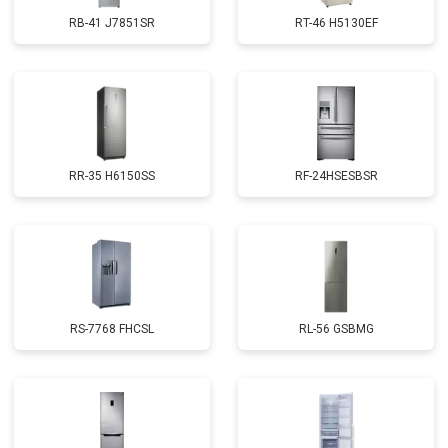
RB-41 J7851SR
RT-46 H5130EF
RR-35 H6150SS
RF-24HSESBSR
RS-7768 FHCSL
RL-56 GSBMG