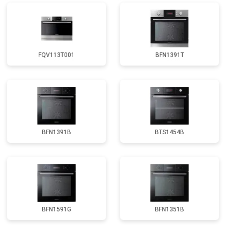
FQV113T001
BFN1391T
BFN1391B
BTS1454B
BFN1591G
BFN1351B