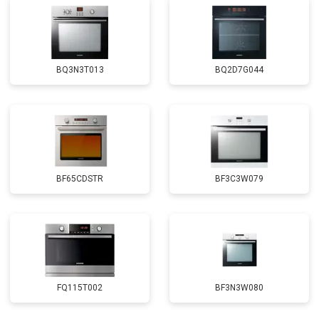
BQ3N3T013
BQ2D7G044
BF65CDSTR
BF3C3W079
FQ115T002
BF3N3W080