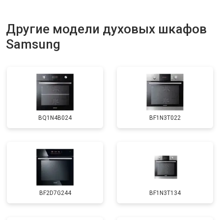
Другие модели духовых шкафов
Samsung
BQ1N4B024
BF1N3T022
BF2D7G244
BF1N3T134