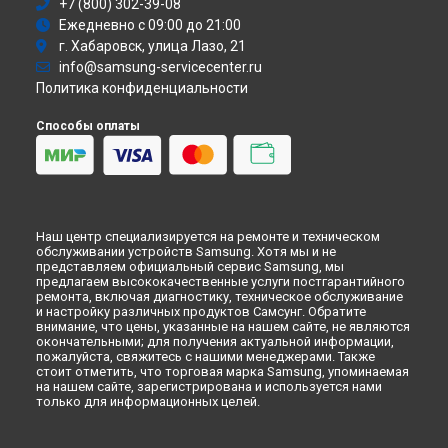
Ремонт духового шкафа BTS14D4B Samsung в
+7 (800) 302-39-08
Москве
Атс
Ежедневно с 09:00 до 21:00
Ремонт духового шкафа BTS14D4B Samsung в
Санкт-
Смарт-часы
Петербурге
г. Хабаровск, улица Лазо, 21
Варочная панель
info@samsung-servicecenter.ru
Посудомоечная машина
Политика конфиденциальности
Морозильная камера
Микроволновая печь
Способы оплаты
Кондиционер
Духовой шкаф
Вытяжка
VR очки
Наш центр специализируется на ремонте и техническом
обслуживании устройств Samsung. Хотя мы и не
представляем официальный сервис Samsung, мы
предлагаем высококачественные услуги постгарантийного
ремонта, включая диагностику, техническое обслуживание
и настройку различных продуктов Самсунг. Обратите
внимание, что цены, указанные на нашем сайте, не являются
окончательными; для получения актуальной информации,
пожалуйста, свяжитесь с нашими менеджерами. Также
стоит отметить, что торговая марка Samsung, упоминаемая
на нашем сайте, зарегистрирована и используется нами
только для информационных целей.